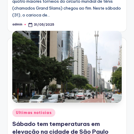
quatro maiores torneios do circuito mundial de tênis
(chamados Grand Slams) chegou ao fim. Neste sábado
(31), o carioca de…
admin
31/05/2025
Posted
by
Posted
Ultimas noticias
in
Sábado tem temperaturas em
elevação na cidade de São Paulo