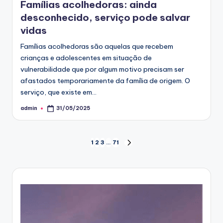
Famílias acolhedoras: ainda
desconhecido, serviço pode salvar
vidas
Famílias acolhedoras são aquelas que recebem
crianças e adolescentes em situação de
vulnerabilidade que por algum motivo precisam ser
afastados temporariamente da família de origem. O
serviço, que existe em…
admin
31/05/2025
Posted
by
Paginação
1
2
3
…
71
NEXT
PAGE
de
posts