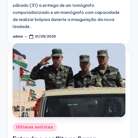
sábado (31) a entrega de um tomógrafo
computadorizado e um mamógrafo com capacidade
de realizar biópsia durante a inauguração da nova
Unidade…
admin
31/05/2025
Posted
by
Posted
Ultimas noticias
in