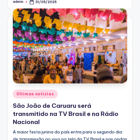
admin
31/05/2025
Posted
by
Posted
Ultimas noticias
in
São João de Caruaru será
transmitido na TV Brasil e na Rádio
Nacional
A maior festa junina do país entra para o segundo dia
de transmissão ao vivo na tela da TV Brasil e nas ondas