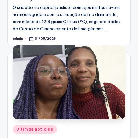
O sábado na capital paulista começou muitas nuvens
na madrugada e com a sensação de frio diminuindo,
com média de 12,3 graus Celsius (°C), segundo dados
do Centro de Gerenciamento de Emergências…
admin
31/05/2025
Posted
by
Posted
Ultimas noticias
in