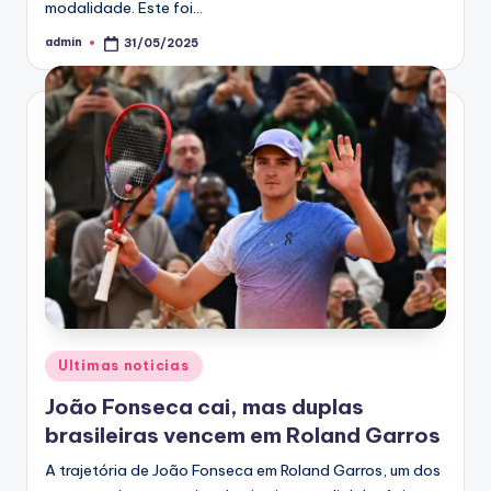
modalidade. Este foi…
admin
31/05/2025
Posted
by
Posted
Ultimas noticias
in
João Fonseca cai, mas duplas
brasileiras vencem em Roland Garros
A trajetória de João Fonseca em Roland Garros, um dos