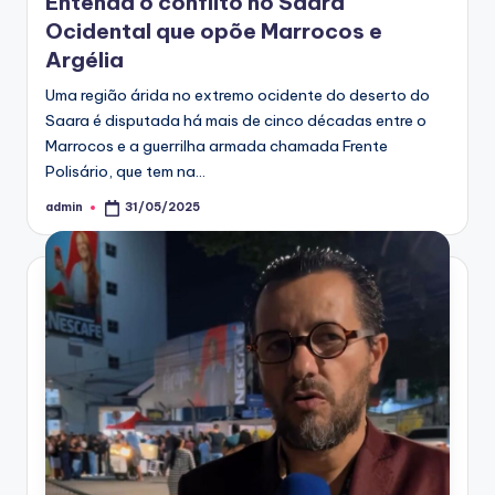
Entenda o conflito no Saara
Ocidental que opõe Marrocos e
Argélia
Uma região árida no extremo ocidente do deserto do
Saara é disputada há mais de cinco décadas entre o
Marrocos e a guerrilha armada chamada Frente
Polisário, que tem na…
admin
31/05/2025
Posted
by