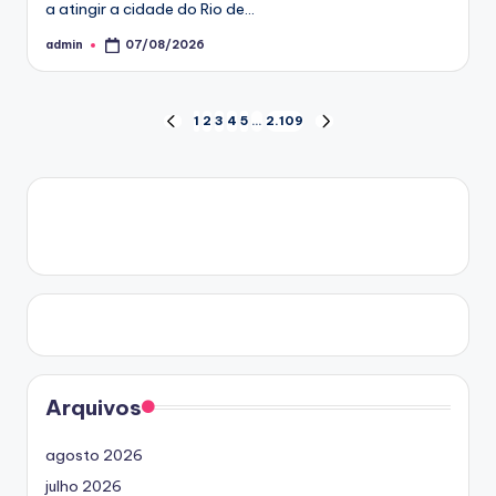
a atingir a cidade do Rio de…
admin
07/08/2026
Posted
by
Paginação
1
2
3
4
5
…
2.109
PREVIOUS
NEXT
PAGE
PAGE
de
posts
Arquivos
agosto 2026
julho 2026