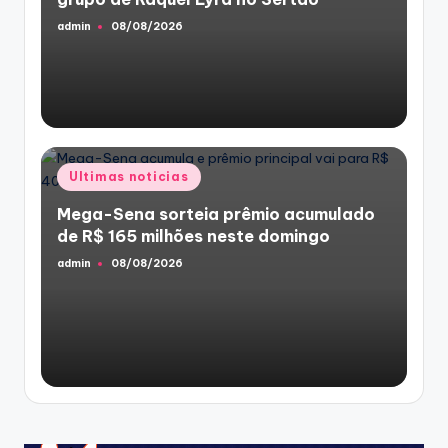
admin
08/08/2026
Posted
by
Posted
Ultimas noticias
in
Mega-Sena sorteia prêmio acumulado
de R$ 165 milhões neste domingo
admin
08/08/2026
Posted
by