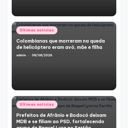
Posted
Ultimas noticias
in
Colombianas que morreram na queda
de helicóptero eram avó, mãe e filha
admin
08/08/2026
Posted
by
Posted
Ultimas noticias
in
Prefeitos de Afrânio e Bodocó deixam
MDB e se filiam ao PSD, fortalecendo
grupo de Raquel Lyra no Sertão