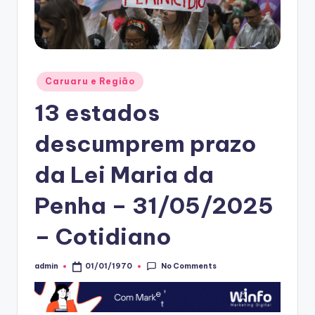
Posted
Caruaru e Região
in
13 estados
descumprem prazo
da Lei Maria da
Penha – 31/05/2025
– Cotidiano
No Comments
admin
01/01/1970
Posted
by