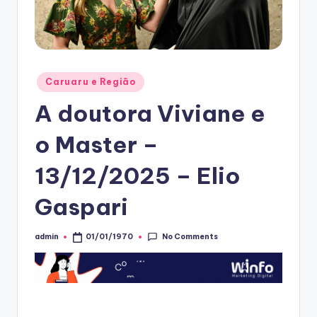
Posted
Caruaru e Região
in
A doutora Viviane e
o Master –
13/12/2025 – Elio
Gaspari
No Comments
admin
01/01/1970
Posted
by