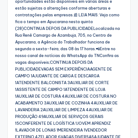
oportunidades estão disponíveis em várias áreas e
estão sujeitas a alterações conforme aberturas e
contratações pelas empresas.📰 LEIA MAIS: Veja como
fica o tempo em Apucarana nesta quinta
(28)CONTINUA DEPOIS DA PUBLICIDADELocalizada na
Rua Renê Camargo de Azambuja, 705, no Centro de
Apucarana, a Agência do Trabalhador funciona de
segunda a sexta-feira, das 08 às 17 horas.📲Entre no
nosso canal de notícias do WhatsApp do TNConfira as
vagas disponíveis;CONTINUA DEPOIS DA
PUBLICIDADEVAGAS SEM EXPERIÊNCIAAGENTE DE
CAMPO 1AJUDANTE DE CARGA E DESCARGA
1ATENDENTE BALCONISTA 3AUXILIAR DE CORTE
1ASSISTENTE DE CAMPO 1ATENDENTE DE LOJA
1AUXILIAR DE COSTURA 4AUXILIAR DE COSTURA NO
ACABAMENTO 3AUXILIAR DE COZINHA 4AUXILIAR DE
LAVANDERIA 2AUXILIAR DE LIMPEZA 4AUXILIAR DE
PRODUÇÃO 49AUXILIAR DE SERVIÇOS GERAIS
15CONFERENTE DE LOGÍSTICA 1JOVEM APRENDIZ
1LAVADOR DE LONAS 1MERENDEIRA 1VENDEDOR
EXTERNO 4ZELADOR 6VAGAS DIVERSASAJUDANTE DE