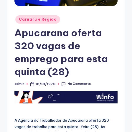
Posted
Caruaru e Região
in
Apucarana oferta
320 vagas de
emprego para esta
quinta (28)
No Comments
admin
01/01/1970
Posted
by
A Agência do Trabalhador de Apucarana oferta 320
vagas de trabalho para esta quinta-feira (28). As