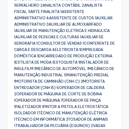
SERRALHEIRO 2ANALISTA CONTÁBIL 2ANALISTA
FISCAL 3ARTE FINALISTA 1ASSISTENTE
ADMINISTRATIVO 4ASSISTENTE DE CUSTOS 1AUXILIAR
ADMINISTRATIVO 3AUXILIAR DE ALMOXARIFADO
1AUXILIAR DE MANUTENÇÃO ELETRICA E HIDRAULICA
1AUXILIAR DE PESSOAS E CULTURAS 1AUXILIAR DE
SERIGRAFIA 1CONSULTOR DE VENDAS 1CONFERENTE DE
CARGA E DESCARGA 4ELETRICISTA 1EMPREGADA
DOMÉSTICA 1ENCARREGADO DE PRODUÇÃO EXTERNA
1ESTILISTA DE MODA 1ESTOQUISTA 1INSTALADOR DE
INSULFILM 1MECÂNICO DE AUTOMÓVEL 1MECÂNICO DE
MANUTENÇÃO INDUSTRIAL 5MANUTENÇÃO PREDIAL
1MOTORISTA DE CAMINHÃO (CNH C) 3MOTORISTA
ENTREGADOR (CNH B) 6OPERADOR DE CALDEIRA
2OPERADOR DE MÁQUINA DE CORTE DE BOBINA
1OPERADOR DE MÁQUINA 7OPERADOR DE PINÇA
1PALETIZADOR 1PINTOR A PISTOLA ELETROSTÁTICA
1SOLDADOR 1TÉCNICO DE MANUTENÇÃO ELÉTRICA
1TÉCNICO EM INFORMÁTICA 3TOSADOR DE ANIMAIS
1TRABALHADOR DA PECUÁRIA (EQUINOS) 2VAGAS