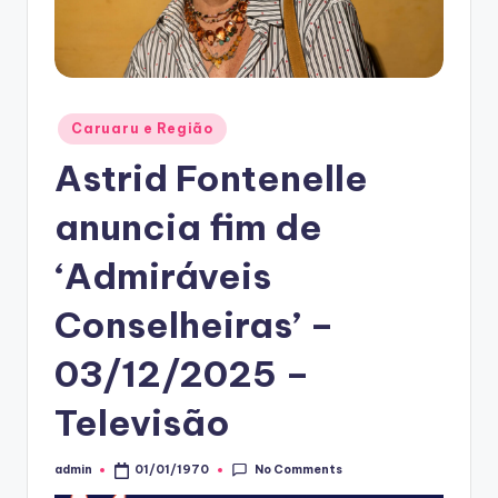
Posted
Caruaru e Região
in
Astrid Fontenelle
anuncia fim de
‘Admiráveis
Conselheiras’ –
03/12/2025 –
Televisão
No Comments
admin
01/01/1970
Posted
by