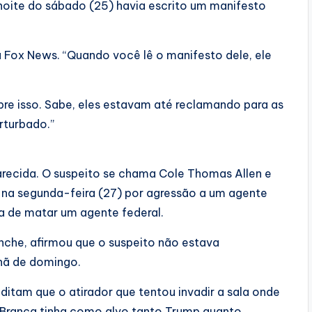
 noite do sábado (25) havia escrito um manifesto
à Fox News. “Quando você lê o manifesto dele, ele
re isso. Sabe, eles estavam até reclamando para as
rturbado.”
arecida. O suspeito se chama Cole Thomas Allen e
 na segunda-feira (27) por agressão a um agente
a de matar um agente federal.
nche, afirmou que o suspeito não estava
hã de domingo.
editam que o atirador que tentou invadir a sala onde
 Branca tinha como alvo tanto Trump quanto