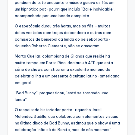
pendiam do teto enquanto o músico guiava os fãs em
um hipnótico pot-pourri que incluía “Baile inolvidable”,
acompanhado por uma banda completa.
O espetáculo durou três horas, mas os fãs —muitos
deles vestidos com trajes da bandeira e outros com
camisetas de beisebol da lenda do beisebol porto-
riquenho Roberto Clemente, não se cansaram.
Marta Cuellar, colombiana de 61 anos que reside há
muito tempo em Porto Rico, declarou à AFP que esta
série de shows constitui uma excelente maneira de
celebrar a ilha e um presente à cultura latino-americana
em geral.
“Bad Bunny”, prognosticou, “está se tornando uma
lenda”.
O respeitado historiador porto-riquenho Jorell
Melendez Badillo, que colaborou com elementos visuais
no último disco de Bad Bunny, estimou que o show é uma
celebração “não só de Benito, mas de nós mesmos”.