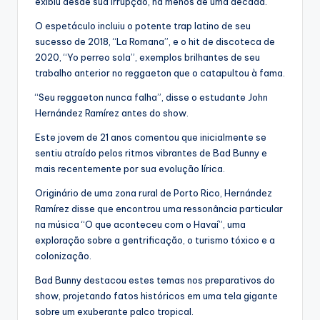
exibiu desde sua irrupção, há menos de uma década.
O espetáculo incluiu o potente trap latino de seu
sucesso de 2018, “La Romana”, e o hit de discoteca de
2020, “Yo perreo sola”, exemplos brilhantes de seu
trabalho anterior no reggaeton que o catapultou à fama.
“Seu reggaeton nunca falha”, disse o estudante John
Hernández Ramírez antes do show.
Este jovem de 21 anos comentou que inicialmente se
sentiu atraído pelos ritmos vibrantes de Bad Bunny e
mais recentemente por sua evolução lírica.
Originário de uma zona rural de Porto Rico, Hernández
Ramírez disse que encontrou uma ressonância particular
na música “O que aconteceu com o Havaí”, uma
exploração sobre a gentrificação, o turismo tóxico e a
colonização.
Bad Bunny destacou estes temas nos preparativos do
show, projetando fatos históricos em uma tela gigante
sobre um exuberante palco tropical.