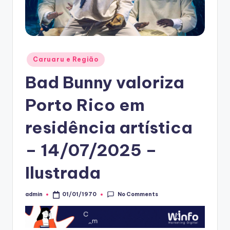
Posted
Caruaru e Região
in
Bad Bunny valoriza
Porto Rico em
residência artística
– 14/07/2025 –
Ilustrada
No Comments
admin
01/01/1970
Posted
by