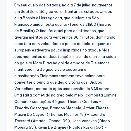
Em seu duelo das oitavas, no dia 7 de julho, novamente
em Seattle, a Bélgica vai enfrentar os Estados Unidos
ou a Bósnia e Herzegovina, que duelam em São
Francisco ainda nesta quarta-feira, às 21h00 (horário
de Brasília).O final foi cruel para os africanos, que
tiveram méritos para vencer nos 90 minutos, dominando
a partida com velocidade e posse de bola, enquanto os
europeus estiveram pouco inspirados no ataque.Mas
dois momentos de desatenção, incluindo o erro na saída
do goleiro Mory Diaw no gol de empate de Tielemans,
mantiveram a Bélgica viva e custaram a
classificação.Tielemans também teve calma para
converter o pênalti que deu a vitória aos ‘Diabos
Vermelhos’, marcado após uma revisão do VAR sobre
uma falta cometida na área pelo meio-campista Lamine
Camara.Escalações:Bélgica: Thibaut Courtois –
Timothy Castagne, Brandon Mechele, Arthur Theate,
Maxim De Cuyper (Thomas Meunier 78′) – Leandro
Trossard (Amadou Onana 109′), Hans Vanaken (Diego
Moreira 63′), Kevin De Bruyne (Nicolas Raskin 56′) –