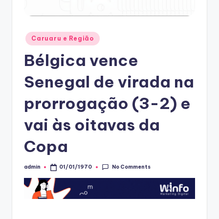
Posted
Caruaru e Região
in
Bélgica vence
Senegal de virada na
prorrogação (3-2) e
vai às oitavas da
Copa
No Comments
admin
01/01/1970
Posted
by