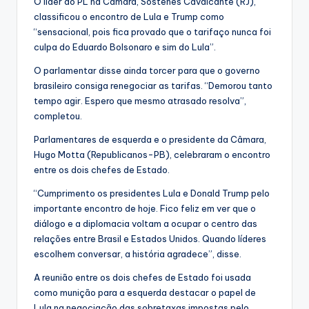
O líder do PL na Câmara, Sóstenes Cavalcante (RJ),
classificou o encontro de Lula e Trump como
“sensacional, pois fica provado que o tarifaço nunca foi
culpa do Eduardo Bolsonaro e sim do Lula”.
O parlamentar disse ainda torcer para que o governo
brasileiro consiga renegociar as tarifas. “Demorou tanto
tempo agir. Espero que mesmo atrasado resolva”,
completou.
Parlamentares de esquerda e o presidente da Câmara,
Hugo Motta (Republicanos-PB), celebraram o encontro
entre os dois chefes de Estado.
“Cumprimento os presidentes Lula e Donald Trump pelo
importante encontro de hoje. Fico feliz em ver que o
diálogo e a diplomacia voltam a ocupar o centro das
relações entre Brasil e Estados Unidos. Quando líderes
escolhem conversar, a história agradece”, disse.
A reunião entre os dois chefes de Estado foi usada
como munição para a esquerda destacar o papel de
Lula na negociação das sobretaxas impostas pelo