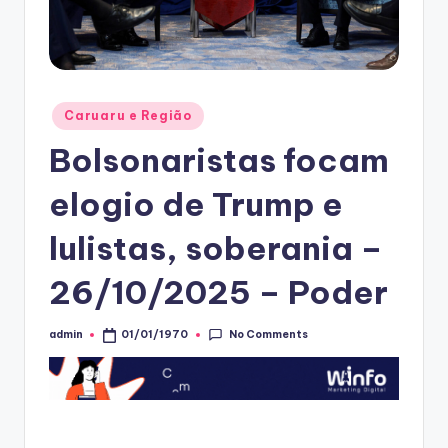
Posted
Caruaru e Região
in
Bolsonaristas focam
elogio de Trump e
lulistas, soberania –
26/10/2025 – Poder
No Comments
admin
01/01/1970
Posted
by