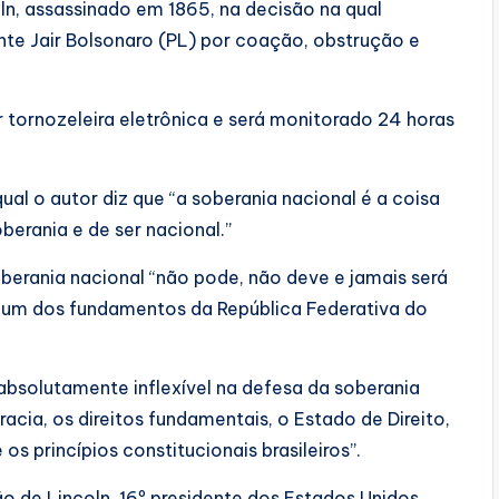
ln, assassinado em 1865, na decisão na qual
te Jair Bolsonaro (PL) por coação, obstrução e
r tornozeleira eletrônica e será monitorado 24 horas
al o autor diz que “a soberania nacional é a coisa
erania e de ser nacional.”
oberania nacional “não pode, não deve e jamais será
er um dos fundamentos da República Federativa do
absolutamente inflexível na defesa da soberania
ia, os direitos fundamentais, o Estado de Direito,
os princípios constitucionais brasileiros”.
o de Lincoln, 16º presidente dos Estados Unidos,