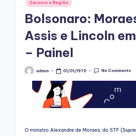
Posted
Caruaru e Região
in
Bolsonaro: Morae
Assis e Lincoln e
– Painel
No Comments
01/01/1970
admin
Posted
by
O ministro Alexandre de Moraes, do STF (Supre