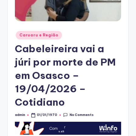
Posted
Caruaru e Região
in
Cabeleireira vai a
júri por morte de PM
em Osasco –
19/04/2026 –
Cotidiano
No Comments
admin
01/01/1970
Posted
by