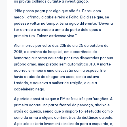
as provas colhidas durante a investigação.
“Não posso pagar por algo que não fiz. Estou com
medo”, afirmou a cabeleireira à Folha. Ela disse que, se
pudesse voltar no tempo, teria agido diferente. “Deveria
ter corrido e retirado a arma de perto dele após o
primeiro tiro. Talvez estivesse vivo.”
Alan morreu por volta das 23h do dia 25 de outubro de
2016, a caminho do hospital, em decorrência de
hemorragia interna causada por tiros disparados por sua
própria arma, uma pistola semiautomática .40. A morte
ocorreu em meio a uma discussão com a esposa. Ele
havia acabado de chegar em casa, ainda estava
fardado, e acusava a mulher de traição, o que a
cabeleireira nega.
A perícia constatou que o PM sofreu três perfurações. A
primeira ocorreu na parte frontal do pescoço, abaixo e
atrás do queixo, sendo que o disparo foi efetuado com o
cano da arma a alguns centímetros de distância da pele.
A pistola estaria levemente inclinada para a esquerda, e,