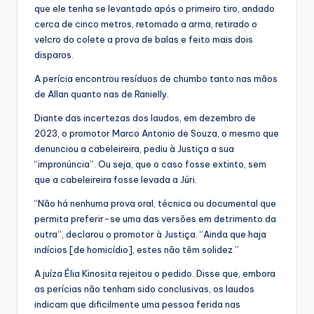
que ele tenha se levantado após o primeiro tiro, andado
cerca de cinco metros, retomado a arma, retirado o
velcro do colete a prova de balas e feito mais dois
disparos.
A perícia encontrou resíduos de chumbo tanto nas mãos
de Allan quanto nas de Ranielly.
Diante das incertezas dos laudos, em dezembro de
2023, o promotor Marco Antonio de Souza, o mesmo que
denunciou a cabeleireira, pediu à Justiça a sua
“impronúncia”. Ou seja, que o caso fosse extinto, sem
que a cabeleireira fosse levada a Júri.
“Não há nenhuma prova oral, técnica ou documental que
permita preferir-se uma das versões em detrimento da
outra”, declarou o promotor à Justiça. “Ainda que haja
indícios [de homicídio], estes não têm solidez.”
A juíza Élia Kinosita rejeitou o pedido. Disse que, embora
as perícias não tenham sido conclusivas, os laudos
indicam que dificilmente uma pessoa ferida nas