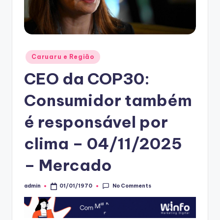
Posted
Caruaru e Região
in
CEO da COP30:
Consumidor também
é responsável por
clima – 04/11/2025
– Mercado
No Comments
admin
01/01/1970
Posted
by