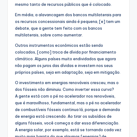
mesmo tanto de recursos públicos que é colocado.
Em média, a alavancagem dos bancos multilaterais para
os recursos concessionais ainda é pequena, [e] tem um
debate, que a gente tem feito com os bancos
multilaterais, sobre como aumentar.
Outros instrumentos econômicos estão sendo
colocados, [como] troca de dívida por financiamento
climático. Alguns países muito endividados que agora
não pagam os juros das dívidas e investem nos seus
próprios países, seja em adaptação, seja em mitigação.
O investimento em energias renováveis cresceu, mas o
dos fósseis não diminuiu. Como inverter essa curva?
A gente está com o pé no acelerador nos renováveis,
que é maravilhoso, fundamental, mas o pé no acelerador
de combustíveis fósseis continua lá, porque a demanda
de energia está crescendo. Ao tirar os subsídios de
alguns fósseis, você começa a dar essa diferenciação.
A energia solar, por exemplo, está se tornando cada vez
muito mais barata do que algumas [energias] de