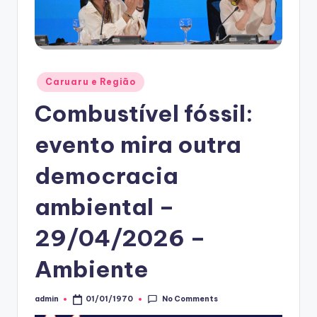
Posted
Caruaru e Região
in
Combustível fóssil:
evento mira outra
democracia
ambiental –
29/04/2026 –
Ambiente
No Comments
admin
01/01/1970
Posted
by