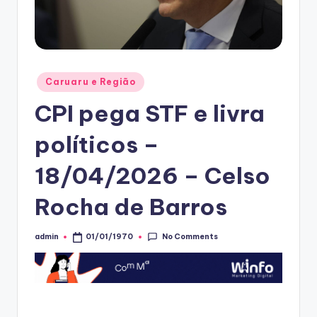
Posted
Caruaru e Região
in
CPI pega STF e livra
políticos –
18/04/2026 – Celso
Rocha de Barros
No Comments
admin
01/01/1970
Posted
by