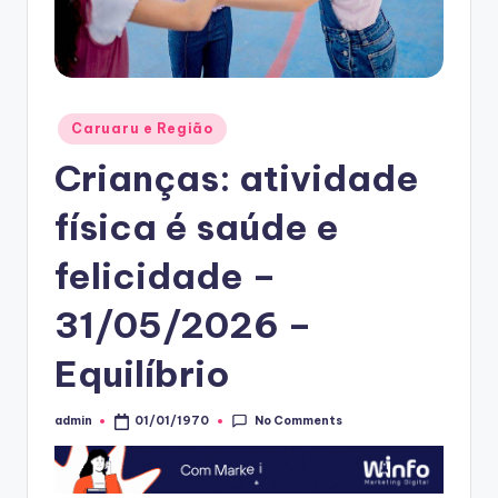
Posted
Caruaru e Região
in
Crianças: atividade
física é saúde e
felicidade –
31/05/2026 –
Equilíbrio
No Comments
admin
01/01/1970
Posted
by