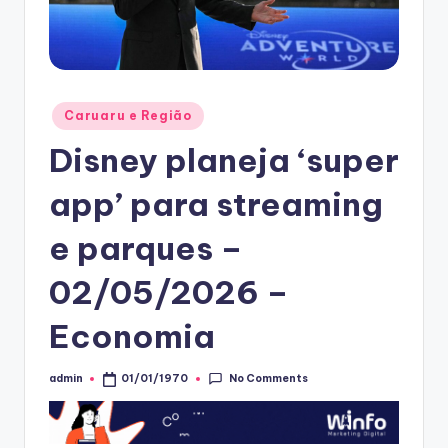
Posted
Caruaru e Região
in
Disney planeja ‘super
app’ para streaming
e parques –
02/05/2026 –
Economia
No Comments
admin
01/01/1970
Posted
by