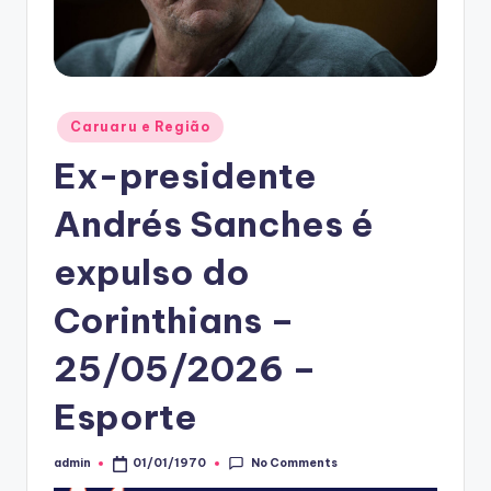
Posted
Caruaru e Região
in
Ex-presidente
Andrés Sanches é
expulso do
Corinthians –
25/05/2026 –
Esporte
No Comments
admin
01/01/1970
Posted
by