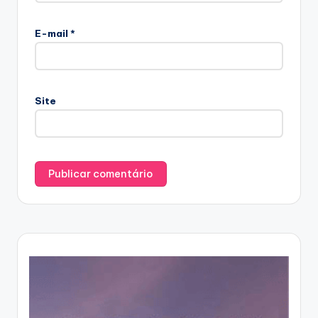
E-mail
*
Site