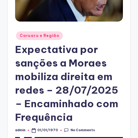
Posted
Caruaru e Região
in
Expectativa por
sanções a Moraes
mobiliza direita em
redes – 28/07/2025
– Encaminhado com
Frequência
No Comments
admin
01/01/1970
Posted
by