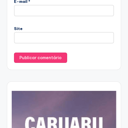
E-mail
*
Site