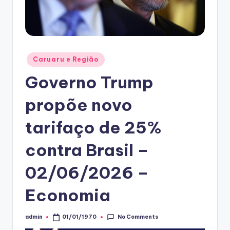
Posted
Caruaru e Região
in
Governo Trump
propõe novo
tarifaço de 25%
contra Brasil –
02/06/2026 –
Economia
No Comments
admin
01/01/1970
Posted
by