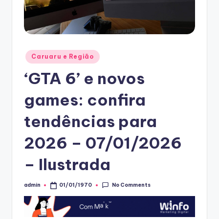
Posted
Caruaru e Região
in
‘GTA 6’ e novos
games: confira
tendências para
2026 – 07/01/2026
– Ilustrada
No Comments
admin
01/01/1970
Posted
by