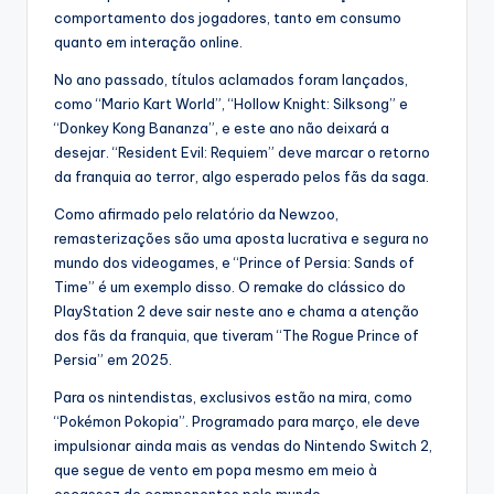
comportamento dos jogadores, tanto em consumo
quanto em interação online.
No ano passado, títulos aclamados foram lançados,
como “Mario Kart World”, “Hollow Knight: Silksong” e
“Donkey Kong Bananza”, e este ano não deixará a
desejar. “Resident Evil: Requiem” deve marcar o retorno
da franquia ao terror, algo esperado pelos fãs da saga.
Como afirmado pelo relatório da Newzoo,
remasterizações são uma aposta lucrativa e segura no
mundo dos videogames, e “Prince of Persia: Sands of
Time” é um exemplo disso. O remake do clássico do
PlayStation 2 deve sair neste ano e chama a atenção
dos fãs da franquia, que tiveram “The Rogue Prince of
Persia” em 2025.
Para os nintendistas, exclusivos estão na mira, como
“Pokémon Pokopia”. Programado para março, ele deve
impulsionar ainda mais as vendas do Nintendo Switch 2,
que segue de vento em popa mesmo em meio à
escassez de componentes pelo mundo.