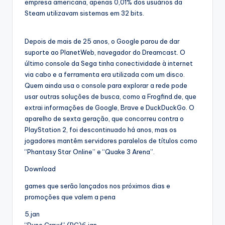
empresa americana, apenas 0,01% dos usuários da
Steam utilizavam sistemas em 32 bits.
Depois de mais de 25 anos, o Google parou de dar
suporte ao PlanetWeb, navegador do Dreamcast. O
último console da Sega tinha conectividade à internet
via cabo e a ferramenta era utilizada com um disco.
Quem ainda usa o console para explorar a rede pode
usar outras soluções de busca, como a Frogfind.de, que
extrai informações de Google, Brave e DuckDuckGo. O
aparelho de sexta geração, que concorreu contra o
PlayStation 2, foi descontinuado há anos, mas os
jogadores mantêm servidores paralelos de títulos como
“Phantasy Star Online” e “Quake 3 Arena”.
Download
games que serão lançados nos próximos dias e
promoções que valem a pena
5.jan
“Dune Crawl” (PC)6.jan