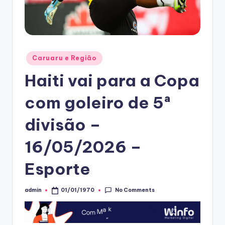
Posted
Caruaru e Região
in
Haiti vai para a Copa
com goleiro de 5ª
divisão –
16/05/2026 –
Esporte
No Comments
admin
01/01/1970
Posted
by