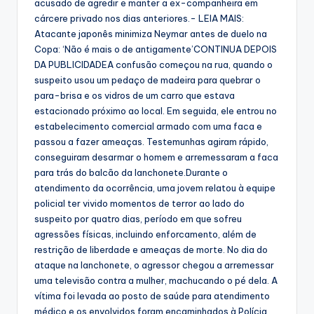
acusado de agredir e manter a ex-companheira em
cárcere privado nos dias anteriores.- LEIA MAIS:
Atacante japonês minimiza Neymar antes de duelo na
Copa: ‘Não é mais o de antigamente’CONTINUA DEPOIS
DA PUBLICIDADEA confusão começou na rua, quando o
suspeito usou um pedaço de madeira para quebrar o
para-brisa e os vidros de um carro que estava
estacionado próximo ao local. Em seguida, ele entrou no
estabelecimento comercial armado com uma faca e
passou a fazer ameaças. Testemunhas agiram rápido,
conseguiram desarmar o homem e arremessaram a faca
para trás do balcão da lanchonete.Durante o
atendimento da ocorrência, uma jovem relatou à equipe
policial ter vivido momentos de terror ao lado do
suspeito por quatro dias, período em que sofreu
agressões físicas, incluindo enforcamento, além de
restrição de liberdade e ameaças de morte. No dia do
ataque na lanchonete, o agressor chegou a arremessar
uma televisão contra a mulher, machucando o pé dela. A
vítima foi levada ao posto de saúde para atendimento
médico e os envolvidos foram encaminhados à Polícia