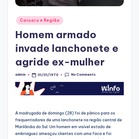
Posted
Caruaru e Região
in
Homem armado
invade lanchonete e
agride ex-mulher
No Comments
admin
01/01/1970
Posted
by
A madrugada de domingo (28) foi de pânico para os
frequentadores de uma lanchonete na região central de
Marilândia do Sul. Um homem em visível estado de
embriaguez ameaçou clientes com uma faca e foi