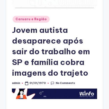
Posted
Caruaru e Região
in
Jovem autista
desaparece após
sair do trabalho em
SP e família cobra
imagens do trajeto
No Comments
admin
01/01/1970
Posted
by