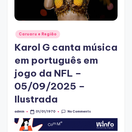
Posted
Caruaru e Região
in
Karol G canta música
em português em
jogo da NFL –
05/09/2025 –
Ilustrada
No Comments
admin
01/01/1970
Posted
by