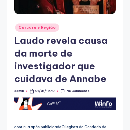
Posted
Caruaru e Região
in
Laudo revela causa
da morte de
investigador que
cuidava de Annabe
No Comments
admin
01/01/1970
Posted
by
continua após publicidadeO legista do Condado de