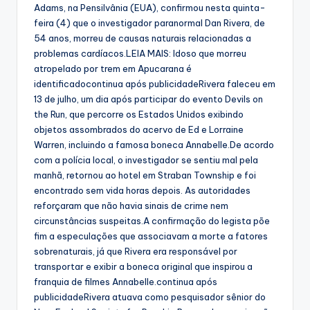
Adams, na Pensilvânia (EUA), confirmou nesta quinta-
feira (4) que o investigador paranormal Dan Rivera, de
54 anos, morreu de causas naturais relacionadas a
problemas cardíacos.LEIA MAIS: Idoso que morreu
atropelado por trem em Apucarana é
identificadocontinua após publicidadeRivera faleceu em
13 de julho, um dia após participar do evento Devils on
the Run, que percorre os Estados Unidos exibindo
objetos assombrados do acervo de Ed e Lorraine
Warren, incluindo a famosa boneca Annabelle.De acordo
com a polícia local, o investigador se sentiu mal pela
manhã, retornou ao hotel em Straban Township e foi
encontrado sem vida horas depois. As autoridades
reforçaram que não havia sinais de crime nem
circunstâncias suspeitas.A confirmação do legista põe
fim a especulações que associavam a morte a fatores
sobrenaturais, já que Rivera era responsável por
transportar e exibir a boneca original que inspirou a
franquia de filmes Annabelle.continua após
publicidadeRivera atuava como pesquisador sênior do