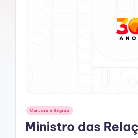
A
C
Posted
Caruaru e Região
in
Ministro das Rela