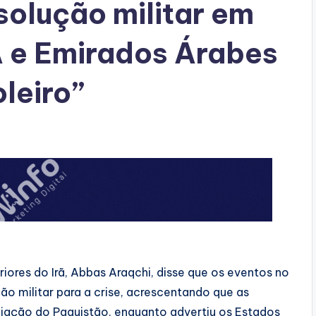
 solução militar em
A e Emirados Árabes
leiro”
ores do Irã, ​Abbas ⁠Araqchi, ​disse ⁠que ​os eventos no
ção militar para a crise, acrescentando que as
ção ​do ‌Paquistão, enquanto advertiu os ‌Estados