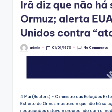
Irã diz que não há
Ormuz; alerta EU
Unidos contra “ato
No Comments
01/01/1970
admin
Posted
by
4 Mai (Reuters) – O ​ministro das ​Relações Exteri
Estreito de ‌Ormuz mostraram ‌que ​não há ‌solu
‌negociações estavam progredindo com a media