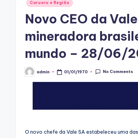
Posted
Caruaru e Região
in
Novo CEO da Vale 
mineradora brasil
mundo – 28/06/2
No Comments
01/01/1970
admin
Posted
by
O novo chefe da Vale SA estabeleceu uma das