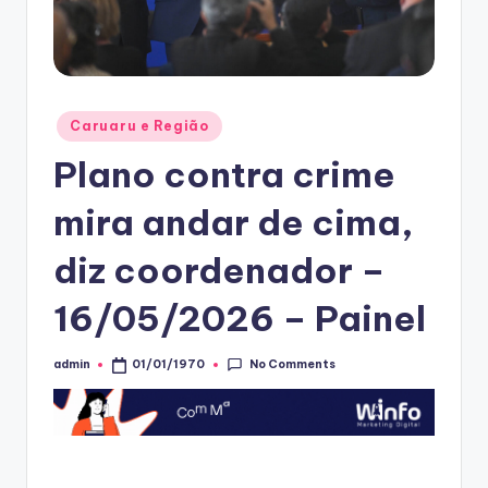
Posted
Caruaru e Região
in
Plano contra crime
mira andar de cima,
diz coordenador –
16/05/2026 – Painel
No Comments
admin
01/01/1970
Posted
by