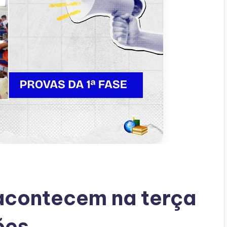
 acontecem na terça
ões