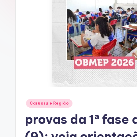
A
C
Posted
Caruaru e Região
in
provas da 1ª fase
(9); veja orientaç