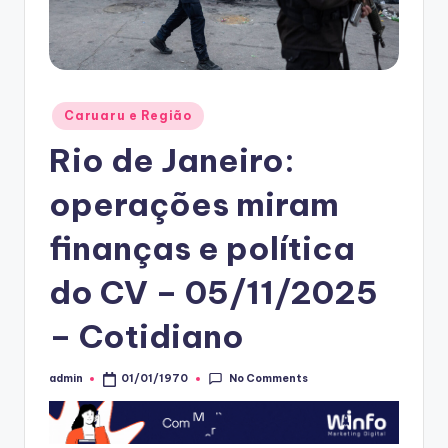
Posted
Caruaru e Região
in
Rio de Janeiro:
operações miram
finanças e política
do CV – 05/11/2025
– Cotidiano
No Comments
admin
01/01/1970
Posted
by