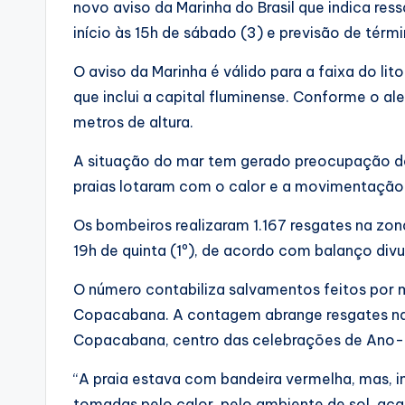
novo aviso da Marinha do Brasil que indica res
início às 15h de sábado (3) e previsão de térm
O aviso da Marinha é válido para a faixa do lit
que inclui a capital fluminense. Conforme o a
metros de altura.
A situação do mar tem gerado preocupação de
praias lotaram com o calor e a movimentação 
Os bombeiros realizaram 1.167 resgates na zona
19h de quinta (1º), de acordo com balanço div
O número contabiliza salvamentos feitos por 
Copacabana. A contagem abrange resgates na 
Copacabana, centro das celebrações de Ano-
“A praia estava com bandeira vermelha, mas, i
tomadas pelo calor, pelo ambiente de sol, ac