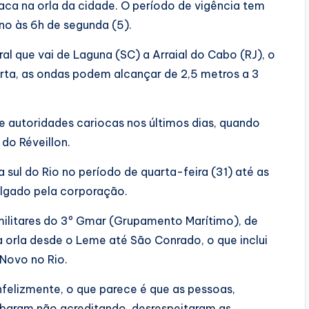
saca na orla da cidade. O período de vigência tem
ino às 6h de segunda (5).
oral que vai de Laguna (SC) a Arraial do Cabo (RJ), o
lerta, as ondas podem alcançar de 2,5 metros a 3
 autoridades cariocas nos últimos dias, quando
do Réveillon.
 sul do Rio no período de quarta-feira (31) até as
ulgado pela corporação.
militares do 3º Gmar (Grupamento Marítimo), de
orla desde o Leme até São Conrado, o que inclui
Novo no Rio.
nfelizmente, o que parece é que as pessoas,
abaram não acreditando, desrespeitaram as