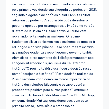
centro – na sacada de sua embaixada na capital russa
pela primeira vez desde sua chegada ao poder, em 2021,
segundo a agência de notícias russa TASS. O Talibã
retornou ao poder no Afeganistão após derrubar o
governo apoiado por estrangeiros, e impôs uma versão
austera da lei islâmica.Desde então, o Talibã vem
reprimindo fortemente as mulheres. O regime
fundamentalista baniu meninas e mulheres do acesso à
educação e da vida pública. Essa postura tem evitado
que nações ocidentais reconheçam o governo talibã.
Além disso, altos membros do Talibã permanecem sob
sanções internacionais, inclusive da ONU.”Marco
histórico”O regime talibã classificou a decisão russa
como “corajosa e histórica”. “Esta decisão realista da
Rússia será lembrada como um marco importante na
história das relações bilaterais e estabelecerá um
precedente positivo para outros países”, afirmou o
ministro do Exterior talibã, Mawlawi Amir Khan Muttaqi,
em comunicado.Muttaqi considerou que, com este
primeiro passo, “teve início o processo de