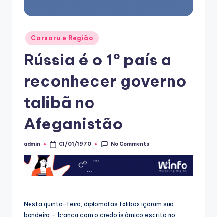
Posted
Caruaru e Região
in
Rússia é o 1º país a
reconhecer governo
talibã no
Afeganistão
No Comments
admin
01/01/1970
Posted
by
Nesta quinta-feira, diplomatas talibãs içaram sua
bandeira – branca com o credo islâmico escrito no