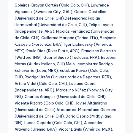
Goleiros: Brayan Cortés (Colo Colo, CHI), Lawrence
Vigouroux (Swansea City, GAL), Gabriel Castellón
(Universidad de Chile, CHI).Defensores: Fabián
Hormazábal (Universidad de Chile, CHI), Felipe Loyola
(Independiente, ARG), Nicolás Fernández (Universidad
de Chile, CHI), Guillermo Maripán (Torino, ITA), Benjamín
Kuscevic (Fortaleza, BRA), Igor Lichnovsky (América,
MEX), Paulo Díaz (River Plate, ARG), Francisco Sierralta
(Watford, ING), Gabriel Suazo (Toulouse, FRA), Esteban
Matus (Audax Italiano, CHI).Meio-campistas: Rodrigo
Echeverría (León, MEX), Esteban Pavez (Colo Colo,
CHI), Rodrigo Ureña (Universitario de Deportes, PER),
Arturo Vidal (Colo Colo, CHI), Luciano Cabral
(Independiente, ARG), Marcelino Núñez (Norwich City,
ING), Charles Aránguiz (Universidad de Chile, CHI),
Vicente Pizarro (Colo Colo, CHI), Javier Altamirano
(Universidad de Chile).Atacantes: Maximiliano Guerrero
(Universidad de Chile, CHI), Darío Osorio (Midtjylland,
DIN), Lucas Cepeda (Colo Colo, CHI), Alexander
Aravena (Grêmio, BRA), Víctor Dávila (América, MEX),