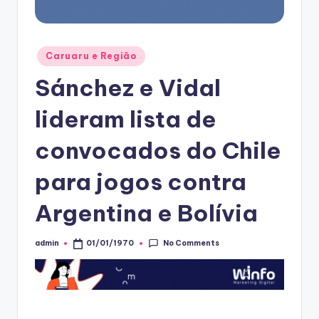
Posted
Caruaru e Região
in
Sánchez e Vidal
lideram lista de
convocados do Chile
para jogos contra
Argentina e Bolívia
No Comments
admin
01/01/1970
Posted
by