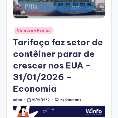
Posted
Caruaru e Região
in
Tarifaço faz setor de
contêiner parar de
crescer nos EUA –
31/01/2026 –
Economia
No Comments
admin
01/01/1970
Posted
by