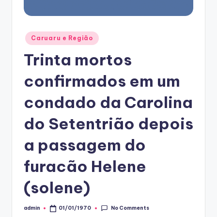
Posted
Caruaru e Região
in
Trinta mortos
confirmados em um
condado da Carolina
do Setentrião depois
a passagem do
furacão Helene
(solene)
No Comments
admin
01/01/1970
Posted
by