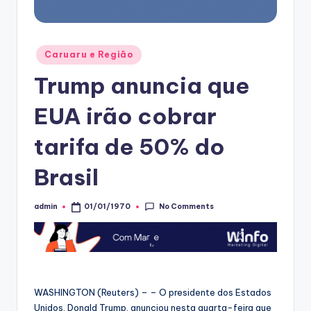
Posted
Caruaru e Região
in
Trump anuncia que
EUA irão cobrar
tarifa de 50% do
Brasil
No Comments
admin
01/01/1970
Posted
by
WASHINGTON (Reuters) – – O presidente dos Estados
Unidos, Donald Trump, anunciou nesta quarta-feira que