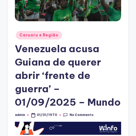
Posted
Caruaru e Região
in
Venezuela acusa
Guiana de querer
abrir ‘frente de
guerra’ –
01/09/2025 – Mundo
No Comments
admin
01/01/1970
Posted
by