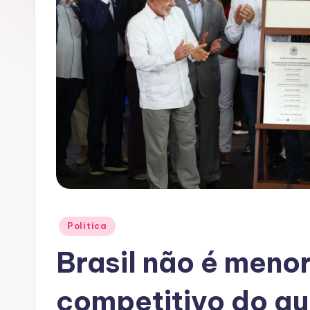
A
C
Posted
Politica
in
Brasil não é meno
competitivo do qu