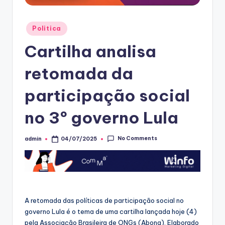
Posted
Politica
in
Cartilha analisa
retomada da
participação social
no 3º governo Lula
No Comments
admin
04/07/2025
Posted
by
A retomada das políticas de participação social no
governo Lula é o tema de uma cartilha lançada hoje (4)
pela Associação Brasileira de ONGs (Abong). Elaborado