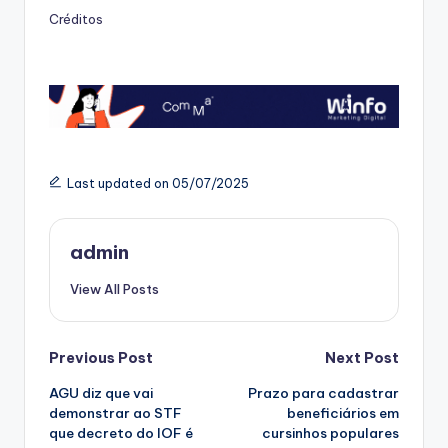
Créditos
Last updated on 05/07/2025
admin
View All Posts
Post
Previous Post
Next Post
AGU diz que vai
Prazo para cadastrar
navigation
demonstrar ao STF
beneficiários em
que decreto do IOF é
cursinhos populares