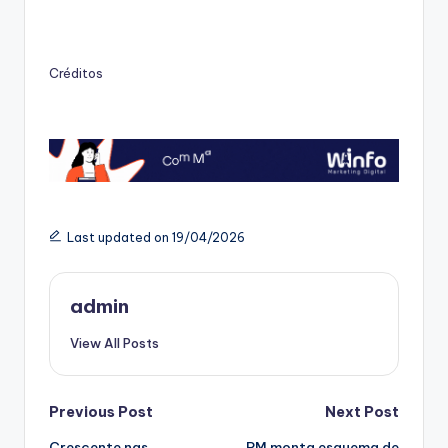
Créditos
Last updated on 19/04/2026
admin
View All Posts
Post
Previous Post
Next Post
Crescente nas
PM monta esquema de