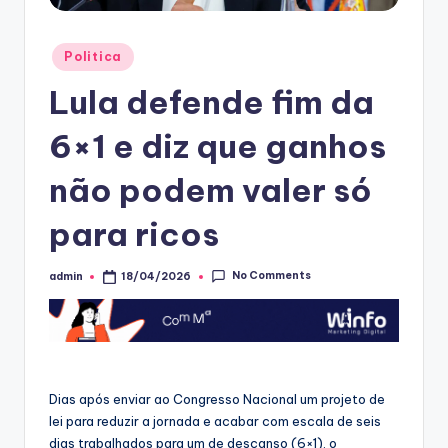
Posted
Politica
in
Lula defende fim da
6×1 e diz que ganhos
não podem valer só
para ricos
No Comments
admin
18/04/2026
Posted
by
Dias após enviar ao Congresso Nacional um projeto de
lei para reduzir a jornada e acabar com escala de seis
dias trabalhados para um de descanso (6×1), o