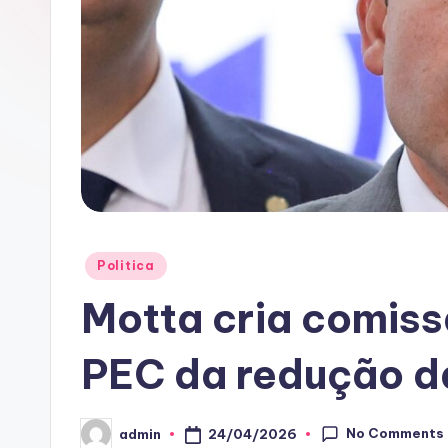
A
C
Posted
Politica
in
Motta cria comiss
PEC da redução d
No Comments
24/04/2026
admin
Posted