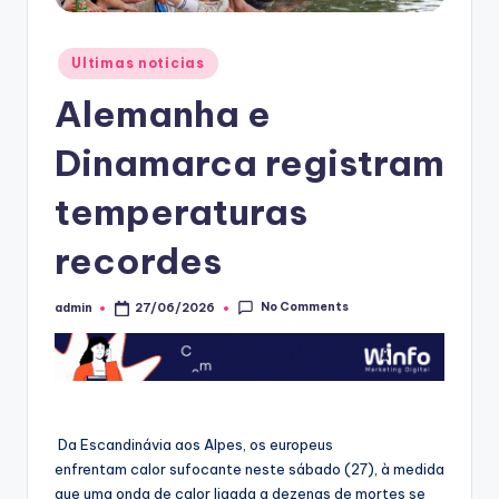
Posted
Ultimas noticias
in
Alemanha e
Dinamarca registram
temperaturas
recordes
No Comments
admin
27/06/2026
Posted
by
Da Escandinávia aos Alpes, os europeus
enfrentam calor sufocante neste sábado (27), à medida
que uma onda de calor ligada a dezenas de mortes se