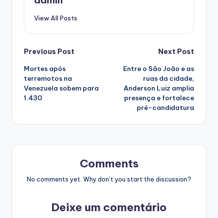
admin
View All Posts
Post
Previous Post
Next Post
Mortes após
Entre o São João e as
navigation
terremotos na
ruas da cidade,
Venezuela sobem para
Anderson Luiz amplia
1.430
presença e fortalece
pré-candidatura
Comments
No comments yet. Why don’t you start the discussion?
Deixe um comentário