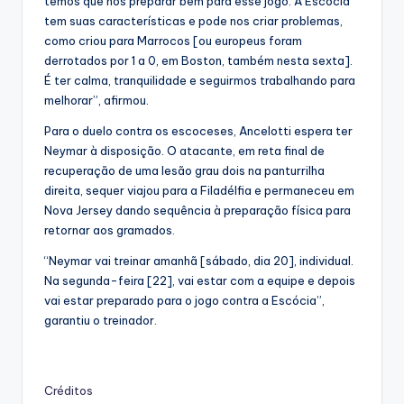
temos que nos preparar bem para esse jogo. A Escócia
tem suas características e pode nos criar problemas,
como criou para Marrocos [ou europeus foram
derrotados por 1 a 0, em Boston, também nesta sexta].
É ter calma, tranquilidade e seguirmos trabalhando para
melhorar”, afirmou.
Para o duelo contra os escoceses, Ancelotti espera ter
Neymar à disposição. O atacante, em reta final de
recuperação de uma lesão grau dois na panturrilha
direita, sequer viajou para a Filadélfia e permaneceu em
Nova Jersey dando sequência à preparação física para
retornar aos gramados.
“Neymar vai treinar amanhã [sábado, dia 20], individual.
Na segunda-feira [22], vai estar com a equipe e depois
vai estar preparado para o jogo contra a Escócia”,
garantiu o treinador.
Créditos