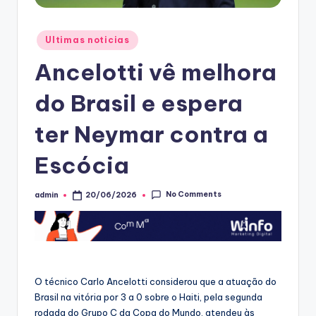
Posted
Ultimas noticias
in
Ancelotti vê melhora
do Brasil e espera
ter Neymar contra a
Escócia
No Comments
admin
20/06/2026
Posted
by
O técnico Carlo Ancelotti considerou que a atuação do
Brasil na vitória por 3 a 0 sobre o Haiti, pela segunda
rodada do Grupo C da Copa do Mundo, atendeu às