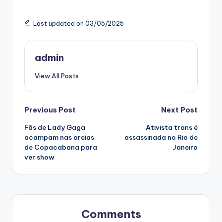
Last updated on 03/05/2025
admin
View All Posts
Post
Previous Post
Next Post
Fãs de Lady Gaga
Ativista trans é
navigation
acampam nas areias
assassinada no Rio de
de Copacabana para
Janeiro
ver show
Comments