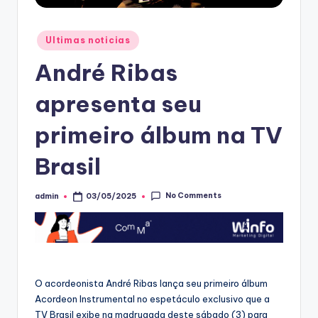
Posted
Ultimas noticias
in
André Ribas
apresenta seu
primeiro álbum na TV
Brasil
No Comments
admin
03/05/2025
Posted
by
O acordeonista André Ribas lança seu primeiro álbum
Acordeon Instrumental no espetáculo exclusivo que a
TV Brasil exibe na madrugada deste sábado (3) para