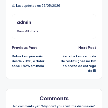
Last updated on 29/05/2026
admin
View All Posts
Post
Previous Post
Next Post
Bolsa tem pior mês
Receita tem recorde
navigation
desde 2023, e dólar
de restituições no fim
sobe 1,82% em maio
do prazo de entrega
do IR
Comments
No comments yet. Why don’t you start the discussion?