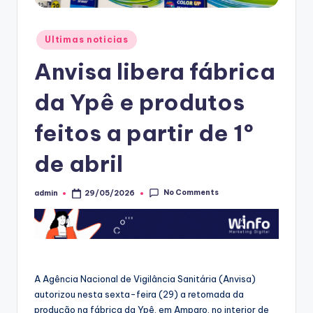
Posted
Ultimas noticias
in
Anvisa libera fábrica
da Ypê e produtos
feitos a partir de 1º
de abril
No Comments
admin
29/05/2026
Posted
by
A Agência Nacional de Vigilância Sanitária (Anvisa)
autorizou nesta sexta-feira (29) a retomada da
produção na fábrica da Ypê, em Amparo, no interior de