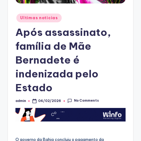
Posted
Ultimas noticias
in
Após assassinato,
família de Mãe
Bernadete é
indenizada pelo
Estado
No Comments
admin
04/02/2026
Posted
by
O governo da Bahia concluiu o pagamento da