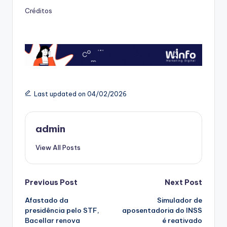
Créditos
Last updated on 04/02/2026
admin
View All Posts
Post
Previous Post
Next Post
Afastado da
Simulador de
navigation
presidência pelo STF,
aposentadoria do INSS
Bacellar renova
é reativado