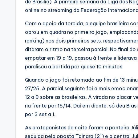
de Brasília). A primeira semana da Liga das N
online no streaming da Federação Internacional
Com o apoio da torcida, a equipe brasileira 
obrou em quadra no primeiro jogo, emplacando
ranking) nos dois primeiros sets, respectivame
ditaram o ritmo na terceira parcial. No final 
empatar em 19 a 19, passou à frente e liderav
paralisou a partida por quase 10 minutos.
Quando o jogo foi retomado ao fim de 13 minu
27/25. A parcial seguinte foi a mais emocion
12 a 9 sobre as brasileiras. A virada no placar
na frente por 15/14. Daí em diante, só deu Brasi
por 3 set a 1.
As protagonistas da noite foram a ponteira J
seguida pela oposta Tainara (21) e a central Jul