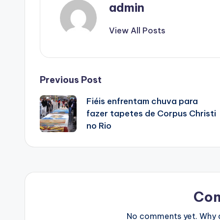
admin
View All Posts
Post
Previous Post
Fiéis enfrentam chuva para
navigation
fazer tapetes de Corpus Christi
no Rio
Co
No comments yet. Why do