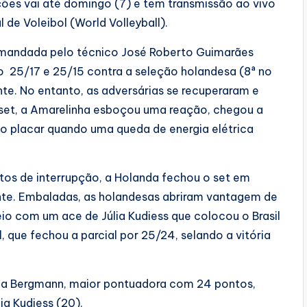
ações vai até domingo (7) e tem transmissão ao vivo
 de Voleibol (World Volleyball).
comandada pelo técnico José Roberto Guimarães
 25/17 e 25/15 contra a seleção holandesa (8ª no
nte. No entanto, as adversárias se recuperaram e
do set, a Amarelinha esboçou uma reação, chegou a
a o placar quando uma queda de energia elétrica
tos de interrupção, a Holanda fechou o set em
ante. Embaladas, as holandesas abriram vantagem de
 veio com um ace de Júlia Kudiess que colocou o Brasil
l, que fechou a parcial por 25/24, selando a vitória
úlia Bergmann, maior pontuadora com 24 pontos,
ia Kudiess (20).