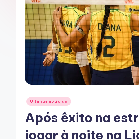
A
C
Posted
Ultimas noticias
in
Após êxito na estre
jogar à noite na 