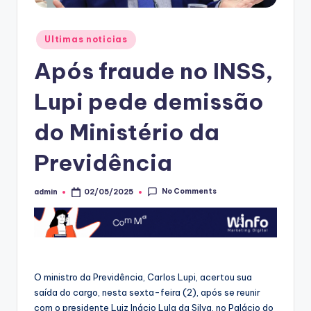
Posted
Ultimas noticias
in
Após fraude no INSS,
Lupi pede demissão
do Ministério da
Previdência
No Comments
admin
02/05/2025
Posted
by
O ministro da Previdência, Carlos Lupi, acertou sua
saída do cargo, nesta sexta-feira (2), após se reunir
com o presidente Luiz Inácio Lula da Silva, no Palácio do