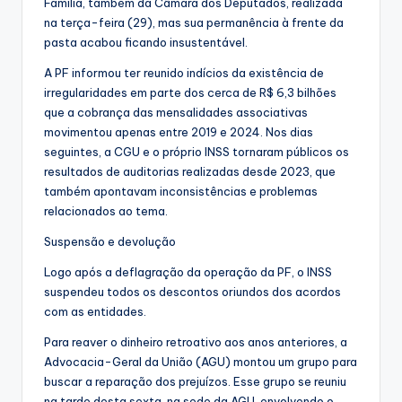
Família, também da Câmara dos Deputados, realizada
na terça-feira (29), mas sua permanência à frente da
pasta acabou ficando insustentável.
A PF informou ter reunido indícios da existência de
irregularidades em parte dos cerca de R$ 6,3 bilhões
que a cobrança das mensalidades associativas
movimentou apenas entre 2019 e 2024. Nos dias
seguintes, a CGU e o próprio INSS tornaram públicos os
resultados de auditorias realizadas desde 2023, que
também apontavam inconsistências e problemas
relacionados ao tema.
Suspensão e devolução
Logo após a deflagração da operação da PF, o INSS
suspendeu todos os descontos oriundos dos acordos
com as entidades.
Para reaver o dinheiro retroativo aos anos anteriores, a
Advocacia-Geral da União (AGU) montou um grupo para
buscar a reparação dos prejuízos. Esse grupo se reuniu
na tarde desta sexta, na sede da AGU, envolvendo o