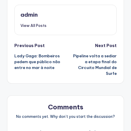
admin
View All Posts
Post
Previous Post
Next Post
Lady Gaga: Bombeiros
Pipeline volta a sediar
navigation
pedem que público não
a etapa final do
entre no mar à noite
Circuito Mundial de
Surfe
Comments
No comments yet. Why don’t you start the discussion?